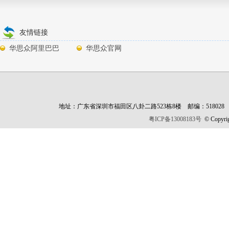
友情链接
华思众阿里巴巴
华思众官网
地址：广东省深圳市福田区八卦二路523栋8楼 邮编：518028 财富热线：13
粤ICP备13008183号
©
Copyri