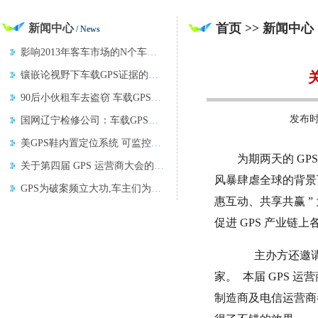
首页 >> 新闻中心
新闻中心
/ News
影响2013年客车市场的N个车型之十三
镶嵌论视野下车载GPS证据的可采性
90后小伙租车去盗窃 车载GPS出卖了他
发布
国网辽宁检修公司：车载GPS上线 公车监
美GPS鞋内置定位系统 可监控阿兹海默症
为期两天的 GP
关于第四届 GPS 运营商大会的回顾与思
风暴肆虐全球的背景下
GPS为破案频立大功,车主们为啥仍大多不
惠互动、共享共赢 ”
促进 GPS 产业链上
主办方还邀请
家。 本届 GPS 运
制造商及电信运营商